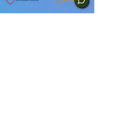
CONTACT
office@goodroid.ro
Tel:
+40 264 484 776
Cluj-Napoca
str. Plopilor NR.63
România