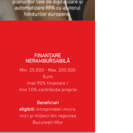
planurilor tale de digitalizare şi
automatizare RPA cu ajutorul
fondurilor europene.
FINANŢARE
NERAMBURSABILĂ
Min. 25.000 - Max. 200.000
Euro
max 90% finanţare /
min 10% contribuţie proprie
Beneficiari
eligibili:
întreprinderi micro,
mici şi mijlocii din regiunea
București-Ilfov