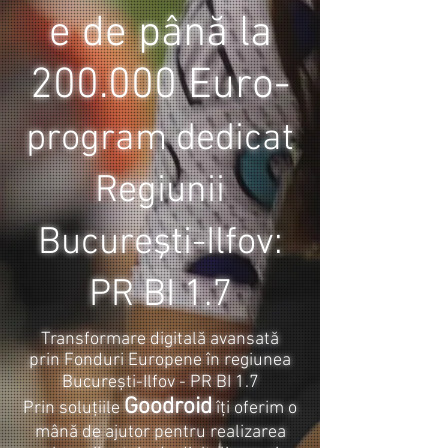
e de până la
200.000 Euro
-
program dedicat
Regiunii
Bucureşti-Ilfov:
PR BI 1.7
Transformare digitală avansată
prin Fonduri Europene în regiunea
București-Ilfov - PR BI 1.7
Goodroid
Prin soluțiile
îţi oferim
o
mână de ajutor pentru realizarea