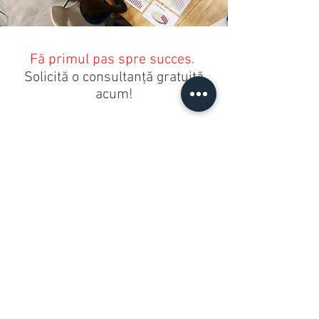
Fă primul pas spre succes.
Solicită o consultanţă gratuită
acum!
Prenume
Nume
Email
Denumire firmă