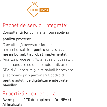
Pache
t de servicii integrate:
Consultanţă fonduri nerambursabile şi
analiza procese:
Consultanţă accesare fonduri
nerambursabile -
pentru un proiect
nerambursabil a
probat, implementat
Analiza procese RPA
: analiza proceselor,
recomandare soluţii de automatizare
RPA şi AI, precum şi alte soluţii hardware
şi software prin parteneri Goodroid
-
pentru soluţii de digitalizare adecvate
nevoilor
Expertiză şi experienţă:
Avem peste 170 de implementări RPA şi
AI finalizate