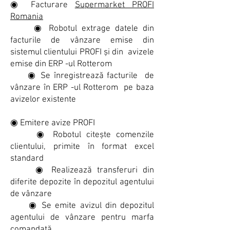
◉ Facturare
Supermarket PROFI
Romania
◉ Robotul extrage datele din
facturile de vânzare emise din
sistemul clientului PROFI și din avizele
emise din ERP -ul Rotterom
◉ Se înregistrează facturile de
vânzare în ERP -ul Rotterom pe baza
avizelor existente
◉ Emitere avize PROFI
◉ Robotul citește comenzile
clientului, primite în format excel
standard
◉ Realizează transferuri din
diferite depozite în depozitul agentului
de vânzare
◉ Se emite avizul din depozitul
agentului de vânzare pentru marfa
comandată