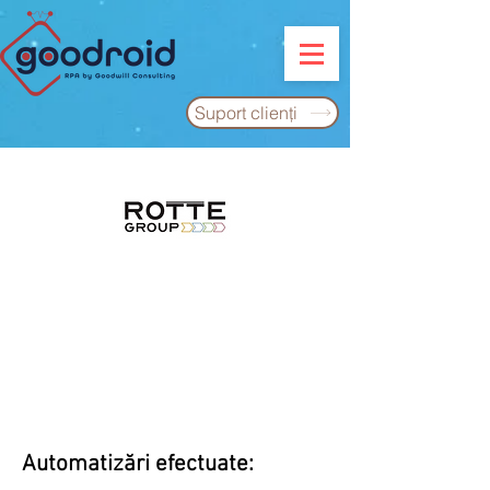
Suport clienţi
Automatizări efectuate: