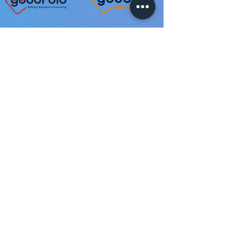
CONTACT
office@goodroid.ro
Tel:
+40 264 484 776
Cluj-Napoca
str. Plopilor NR.63
România