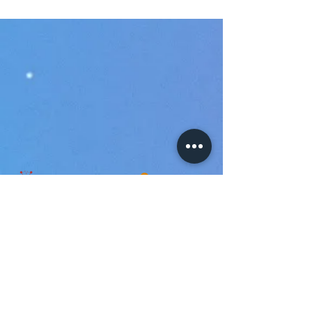
CONTACT
office@goodroid.ro
Tel:
+40 264 484 776