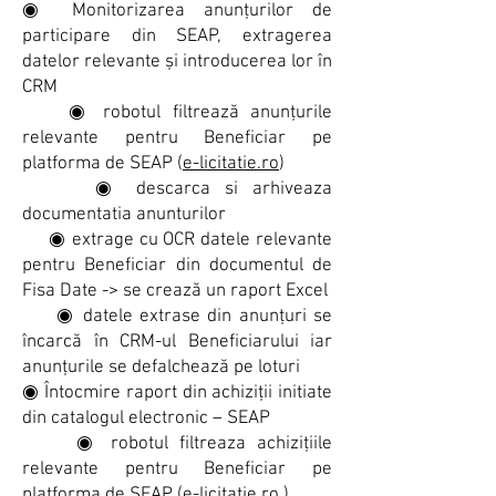
◉ Monitorizarea anunțurilor de
participare din SEAP, extragerea
datelor relevante și introducerea lor în
CRM
◉ robotul filtrează anunțurile
relevante pentru Beneficiar pe
platforma de SEAP (
e-licitatie.ro
)
◉ descarca si arhiveaza
documentatia anunturilor
◉ extrage cu OCR datele relevante
pentru Beneficiar din documentul de
Fisa Date -> se crează un raport Excel
◉ datele extrase din anunțuri se
încarcă în CRM-ul Beneficiarului iar
anunțurile se defalchează pe loturi
◉ Întocmire raport din achiziții initiate
din catalogul electronic – SEAP
◉ robotul filtreaza achizițiile
relevante pentru Beneficiar pe
platforma de SEAP (
e-licitatie.r
o
)